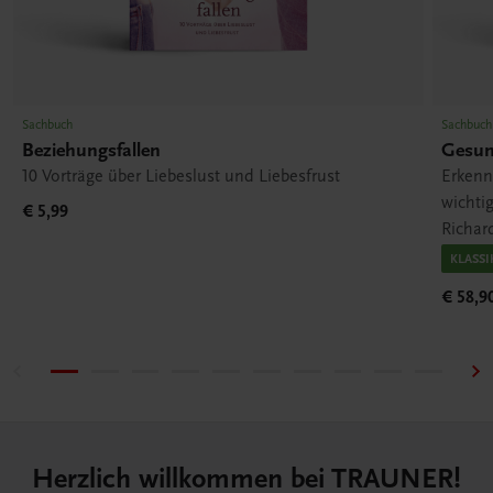
Sachbuch
Sachbuch
Beziehungsfallen
Gesun
10 Vorträge über Liebeslust und Liebesfrust
Erkenn
wichti
€ 5,99
Richard
KLASSI
€ 58,9
Herzlich willkommen bei TRAUNER!