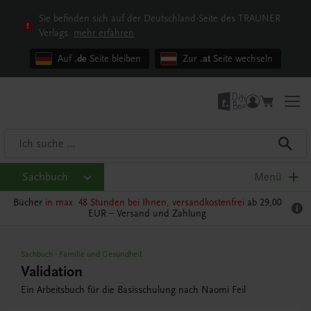
Sie befinden sich auf der Deutschland-Seite des TRAUNER
Verlags.
mehr erfahren
Auf
.de
Seite bleiben
Zur
.at
Seite wechseln
Sachbuch
Menü
Bücher
in max. 48 Stunden bei Ihnen, versandkostenfrei
ab 29,00
EUR –
Versand und Zahlung
Sachbuch
-
Familie und Gesundheit
Validation
Ein Arbeitsbuch für die Basisschulung nach Naomi Feil