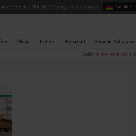
chland-Seite des TRAUNER Verlags.
mehr erfahren
Auf
.de
Seit
ften
Pflege
Technik
Wirtschaft
Ratgeber Schulpraxi
Bücher
in max. 48 Stunden be