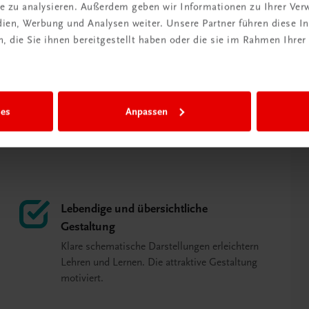
urismusbetriebe lernen Schülerinnen
ite zu analysieren. Außerdem geben wir Informationen zu Ihrer Ve
Wirtschaftsabläufe kennen.
edien, Werbung und Analysen weiter. Unsere Partner führen diese 
 die Sie ihnen bereitgestellt haben oder die sie im Rahmen Ihrer
Siegel (Autorin)
ies
Anpassen
Lebendige und übersichtliche
Gestaltung
Klare schematische Darstellungen erleichtern
Lehren und Lernen. Die attraktive Gestaltung
motiviert.