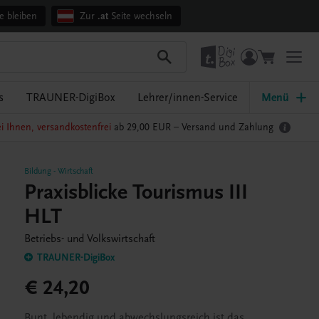
e bleiben
Zur
.at
Seite wechseln
s
TRAUNER-DigiBox
Lehrer/innen-Service
Menü
i Ihnen, versandkostenfrei
ab 29,00 EUR –
Versand und Zahlung
Bildung
-
Wirtschaft
Praxisblicke Tourismus III
HLT
Betriebs- und Volkswirtschaft
TRAUNER-DigiBox
€ 24,20
Bunt, lebendig und abwechslungsreich ist das