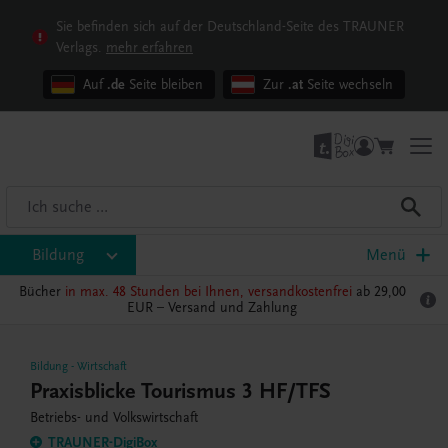
Sie befinden sich auf der Deutschland-Seite des TRAUNER
Verlags.
mehr erfahren
Auf
.de
Seite bleiben
Zur
.at
Seite wechseln
Bildung
Menü
Bücher
in max. 48 Stunden bei Ihnen, versandkostenfrei
ab 29,00
EUR –
Versand und Zahlung
Bildung
-
Wirtschaft
Praxisblicke Tourismus 3 HF/TFS
Betriebs- und Volkswirtschaft
TRAUNER-DigiBox