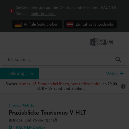
Sie befinden sich auf der Deutschland-Seite des TRAUNER
Verlags.
mehr erfahren
Auf
.de
Seite bleiben
Zur
.at
Seite wechseln
Bildung
Menü
Bücher
in max. 48 Stunden bei Ihnen, versandkostenfrei
ab 29,00
EUR –
Versand und Zahlung
Bildung
-
Wirtschaft
Praxisblicke Tourismus V HLT
Betriebs- und Volkswirtschaft
TRAUNER-DigiBox