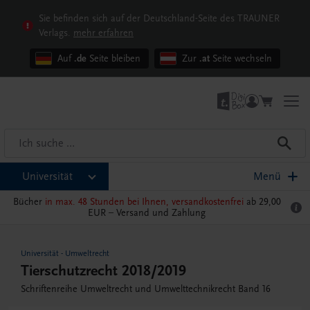
Sie befinden sich auf der Deutschland-Seite des TRAUNER
Verlags.
mehr erfahren
Auf
.de
Seite bleiben
Zur
.at
Seite wechseln
Universität
Menü
Bücher
in max. 48 Stunden bei Ihnen, versandkostenfrei
ab 29,00
EUR –
Versand und Zahlung
Universität
-
Umweltrecht
Tierschutzrecht 2018/2019
Schriftenreihe Umweltrecht und Umwelttechnikrecht Band 16