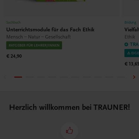
Sachbuch
Bildung
Unterrichtsmodule für das Fach Ethik
Vielfa
Mensch – Natur – Gesellschaft
Ethik
TRA
RATGEBER FÜR LEHRER/INNEN
⚠️ EIG
€ 24,90
€ 13,6
Herzlich willkommen bei TRAUNER!