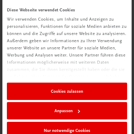
Diese Webseite verwendet Cookies
Wir verwenden Cookies, um Inhalte und Anzeigen zu
personalisieren, Funktionen für soziale Medien anbieten zu
können und die Zugriffe auf unsere Website zu analysieren.
Außerdem geben wir Informationen zu Ihrer Verwendung
unserer Website an unsere Partner für soziale Medien,
Werbung und Analysen weiter. Unsere Partner führen diese
Informationen möglicherweise mit weiteren Daten
zusammen, die Sie ihnen bereitgestellt haben oder die sie
im Rahmen Ihrer Nutzung der Dienste gesammelt haben.
Cookies zulassen
Anpassen
'Vielfalt (er)leben' trägt dazu bei, den Ethik-
Unterricht bereichernd und interessant zu
Nur notwendige Cookies
gestalten. Das Bewusstsein der Schülerinnen und