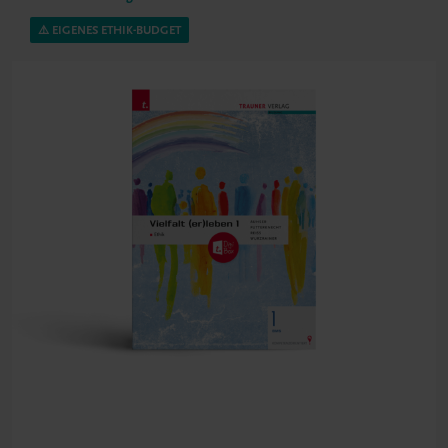
⚠️ EIGENES ETHIK-BUDGET