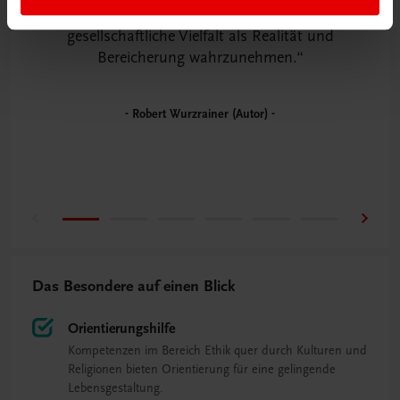
Schüler soll dahingehend gestärkt werden, die
gesellschaftliche Vielfalt als Realität und
Bereicherung wahrzunehmen.
Robert Wurzrainer (Autor)
Das Besondere auf einen Blick
Orientierungshilfe
Kompetenzen im Bereich Ethik quer durch Kulturen und
Religionen bieten Orientierung für eine gelingende
Lebensgestaltung.