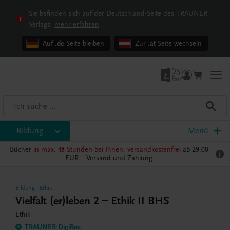
Sie befinden sich auf der Deutschland-Seite des TRAUNER
Verlags.
mehr erfahren
Auf
.de
Seite bleiben
Zur
.at
Seite wechseln
Bildung
Menü
Bücher
in max. 48 Stunden bei Ihnen, versandkostenfrei
ab 29,00
EUR –
Versand und Zahlung
Bildung
-
Ethik
Vielfalt (er)leben 2 – Ethik II BHS
Ethik
TRAUNER-DigiBox