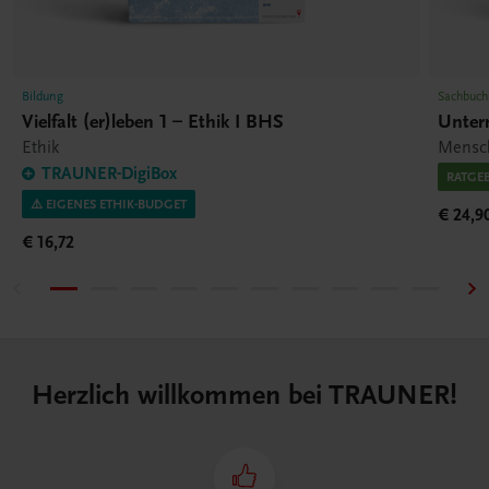
Bildung
Sachbuch
Vielfalt (er)leben 1 – Ethik I BHS
Unter
Ethik
Mensch
TRAUNER-DigiBox
RATGE
⚠️ EIGENES ETHIK-BUDGET
€ 24,9
€ 16,72
Herzlich willkommen bei TRAUNER!