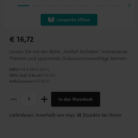
Leseprobe öffnen
€ 16,72
Lernen Sie mit der Reihe „Vielfalt (er)leben“ interessante
Themen und spannende Diskussionsvorschläge kennen.
ISBN
978-3-99151-807-5
SBNr. (inkl. E-Book)
210.935
Artikelnummer
03118323
In den Warenkorb
Lieferdauer: Innerhalb von max. 48 Stunden bei Ihnen