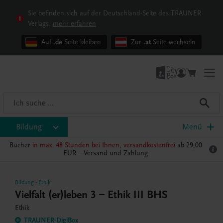
Sie befinden sich auf der Deutschland-Seite des TRAUNER
Verlags.
mehr erfahren
Auf
.de
Seite bleiben
Zur
.at
Seite wechseln
Bildung
Menü
Bücher
in max. 48 Stunden bei Ihnen, versandkostenfrei
ab 29,00
EUR –
Versand und Zahlung
Bildung
-
Ethik
Vielfalt (er)leben 3 – Ethik III BHS
Ethik
TRAUNER-DigiBox