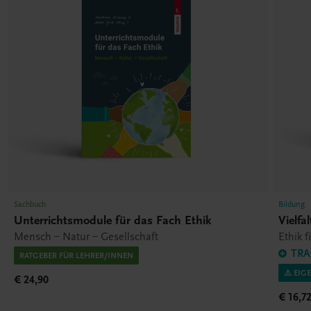
Sachbuch
Bildung
Unterrichtsmodule für das Fach Ethik
Vielfa
Mensch – Natur – Gesellschaft
Ethik f
TRA
RATGEBER FÜR LEHRER/INNEN
⚠️ EIG
€ 24,90
€ 16,7