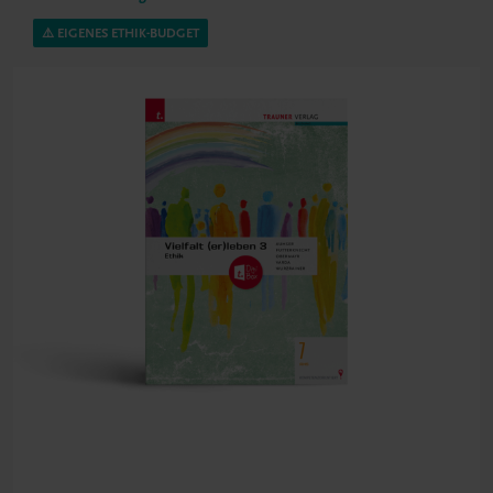
⚠️ EIGENES ETHIK-BUDGET