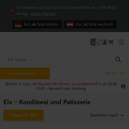
Sie befinden sich auf der Deutschland-Seite des TRAUNER
Verlags.
mehr erfahren
Auf
.de
Seite bleiben
Zur
.at
Seite wechseln
Gastronomie
Menü
Bücher
in max. 48 Stunden bei Ihnen, versandkostenfrei
ab 29,00
EUR –
Versand und Zahlung
Eis – Konditorei und Patisserie
Filtern
(1)
Sortieren nach