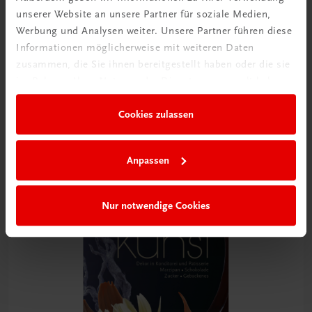
unserer Website an unsere Partner für soziale Medien,
Rabattcode erhalten
Werbung und Analysen weiter. Unsere Partner führen diese
Newsletter abonnieren
Informationen möglicherweise mit weiteren Daten
& Versandkosten sparen
zusammen, die Sie ihnen bereitgestellt haben oder die sie
im Rahmen Ihrer Nutzung der Dienste gesammelt haben.
Jetzt anmelden
Cookies zulassen
Anpassen
Nur notwendige Cookies