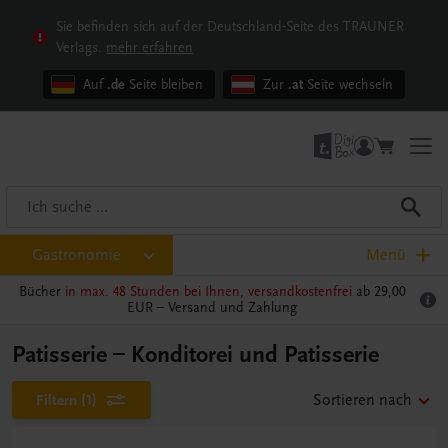
Sie befinden sich auf der Deutschland-Seite des TRAUNER
Verlags.
mehr erfahren
Auf
.de
Seite bleiben
Zur
.at
Seite wechseln
Gastronomie
Menü
Bücher
in max. 48 Stunden bei Ihnen, versandkostenfrei
ab 29,00
EUR –
Versand und Zahlung
Patisserie – Konditorei und Patisserie
Filtern
(1)
Sortieren nach