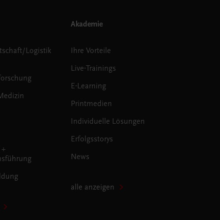
Akademie
tschaft/Logistik
Ihre Vorteile
Live-Trainings
forschung
E-Learning
Medizin
Printmedien
Individuelle Lösungen
Erfolgsstorys
 +
News
sführung
ldung
alle anzeigen