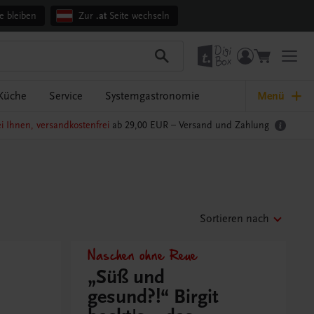
e bleiben
Zur
.at
Seite wechseln
Küche
Service
Systemgastronomie
Menü
i Ihnen, versandkostenfrei
ab 29,00 EUR –
Versand und Zahlung
Sortieren nach
Naschen ohne Reue
„Süß und
gesund?!“ Birgit