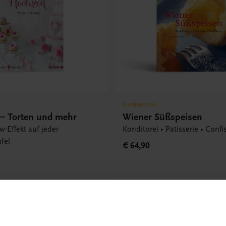
Gastronomie
 – Torten und mehr
Wiener Süßspeisen
-Effekt auf jeder
Konditorei • Patisserie • Confi
fel
€ 64,90
ode erhalten
etter