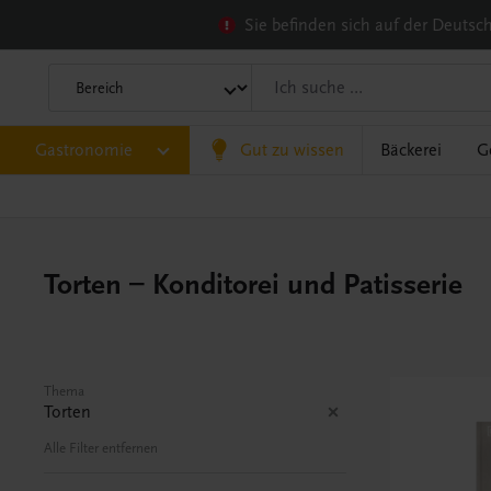
Sie befinden sich auf der Deuts
Gastronomie
Gut zu wissen
Bäckerei
G
Torten – Konditorei und Patisserie
Thema
Torten
Alle Filter entfernen