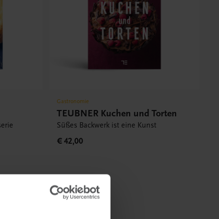
Gastronomie
TEUBNER Kuchen und Torten
serie
Süßes Backwerk ist eine Kunst
€ 42,00