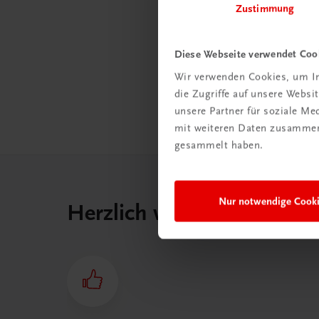
abonn
Zustimmung
Versa
spare
Diese Webseite verwendet Coo
Wir verwenden Cookies, um In
Jetz
die Zugriffe auf unsere Webs
unsere Partner für soziale M
mit weiteren Daten zusammen,
gesammelt haben.
Nur notwendige Cook
Herzlich willkommen bei