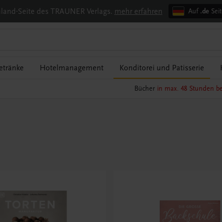
chland-Seite des TRAUNER Verlags.
mehr erfahren
Auf
.de
Seit
etränke
Hotelmanagement
Konditorei und Patisserie
Bücher
in max. 48 Stunden be