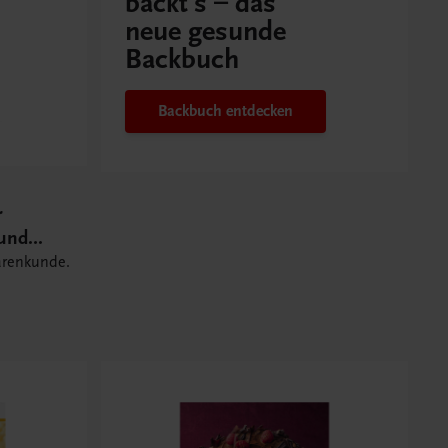
backt's – das
neue gesunde
Backbuch
Backbuch entdecken
r
 und
arenkunde.