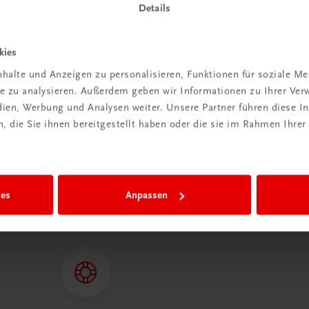
ieren &
Details
ndkosten
n
kies
halte und Anzeigen zu personalisieren, Funktionen für soziale M
t anmelden
ite zu analysieren. Außerdem geben wir Informationen zu Ihrer Ve
edien, Werbung und Analysen weiter. Unsere Partner führen diese 
 die Sie ihnen bereitgestellt haben oder die sie im Rahmen Ihrer
ies
Anpassen
 TRAUNER!