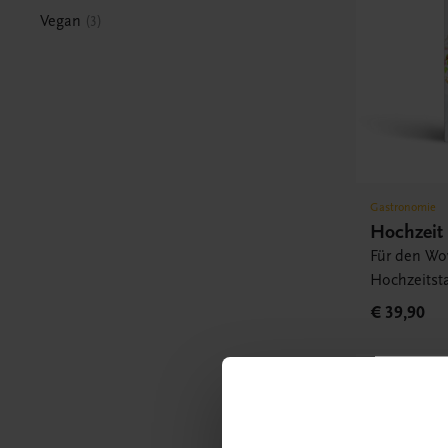
Vegan
3
Gastronomie
Hochzeit
Für den Wow
Hochzeitsta
€ 39,90
Rabattc
Newsl