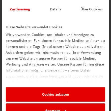
Zustimmung
Details
Über Cookies
Herzlich willkommen bei TRAUNER!
Diese Webseite verwendet Cookies
Wir verwenden Cookies, um Inhalte und Anzeigen zu
personalisieren, Funktionen für soziale Medien anbieten zu
Wir über uns
können und die Zugriffe auf unsere Website zu analysieren.
Außerdem geben wir Informationen zu Ihrer Verwendung
Familienunternehmen mit 80 Mitarbeiterinnen und
unserer Website an unsere Partner für soziale Medien,
Mitarbeitern, die eines verbindet: Begeisterung für unsere
Werbung und Analysen weiter. Unsere Partner führen diese
Produkte.
Informationen möglicherweise mit weiteren Daten
mehr erfahren
zusammen, die Sie ihnen bereitgestellt haben oder die sie
im Rahmen Ihrer Nutzung der Dienste gesammelt haben.
Cookies zulassen
Wir sind gerne für Sie da
Anpassen