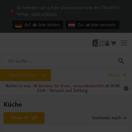
Sie befinden sich auf der Deutschland-Seite des TRAUNER
Verlags.
mehr erfahren
Auf
.de
Seite bleiben
Zur
.at
Seite wechseln
Gastronomie
Menü
Bücher
in max. 48 Stunden bei Ihnen, versandkostenfrei
ab 29,00
EUR –
Versand und Zahlung
Küche
Filtern
(1)
Sortieren nach