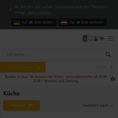
Sie befinden sich auf der Deutschland-Seite des TRAUNER
Verlags.
mehr erfahren
Auf
.de
Seite bleiben
Zur
.at
Seite wechseln
Gastronomie
Menü
Bücher
in max. 48 Stunden bei Ihnen, versandkostenfrei
ab 29,00
EUR –
Versand und Zahlung
Küche
Filtern
(1)
Sortieren nach