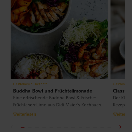
Gastronomie - Rezepte
Gastronomie
Buddha Bowl und Früchtelimonade
Classic 
Eine erfrischende Buddha Bowl & Frische-
Der Klass
Früchtchen-Limo aus Didi Maier's Kochbuch
Rezept fi
„Cook your life“.
„Cook your
Weiterlesen
Weiterles