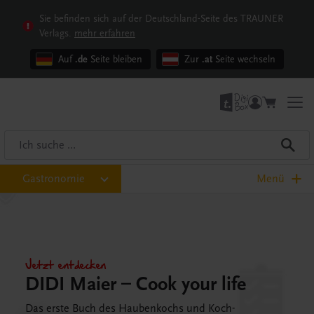
Sie befinden sich auf der Deutschland-Seite des TRAUNER
Verlags.
mehr erfahren
Auf
.de
Seite bleiben
Zur
.at
Seite wechseln
Gastronomie
Menü
Jetzt entdecken
DIDI Maier – Cook your life
Das erste Buch des Haubenkochs und Koch-