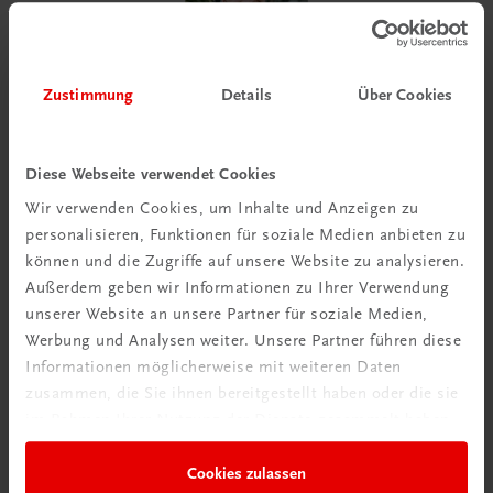
Zustimmung
Details
Über Cookies
Damit die Cookies die typischen Risse
bekommen, braucht es die richtige Menge Zucker
und die passende Temperatur.
Diese Webseite verwendet Cookies
Wir verwenden Cookies, um Inhalte und Anzeigen zu
Didi Maier
personalisieren, Funktionen für soziale Medien anbieten zu
können und die Zugriffe auf unsere Website zu analysieren.
Außerdem geben wir Informationen zu Ihrer Verwendung
unserer Website an unsere Partner für soziale Medien,
Werbung und Analysen weiter. Unsere Partner führen diese
Informationen möglicherweise mit weiteren Daten
zusammen, die Sie ihnen bereitgestellt haben oder die sie
im Rahmen Ihrer Nutzung der Dienste gesammelt haben.
Cookies zulassen