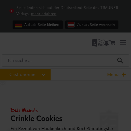
Sie befinden sich auf der Deutschland-Seite des TRAUNER
Verlags.
mehr erfahren
Auf
.de
Seite bleiben
Zur
.at
Seite wechseln
Gastronomie
Menü
Didi Maier's
Crinkle Cookies
Ein Rezept von Haubenkoch und Koch-Shootingstar