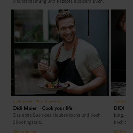
Neuerscheinung und Rezepte aus dem Buch.
Gastronomie - Neuerscheinungen
Gastronomie
Didi Maier – Cook your life
DIDI Mai
Das erste Buch des Haubenkochs und Koch-
Jung, ein
Shootingstars.
Koch-Shoo
Geheimni
Weiterlesen
Weiterles