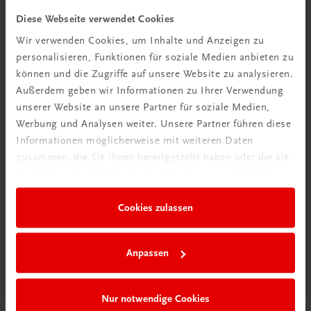
Ich lernte Cooking Catrin als herzliche
Diese Webseite verwendet Cookies
Businessfrau kennen, die mit Leichtigkeit Gerichte
aus dem Ärmel schüttelt und uns alle sofort mit
Wir verwenden Cookies, um Inhalte und Anzeigen zu
ihrem strahlenden Lachen verzaubert hat.
personalisieren, Funktionen für soziale Medien anbieten zu
können und die Zugriffe auf unsere Website zu analysieren.
Außerdem geben wir Informationen zu Ihrer Verwendung
Silvia Schneider
unserer Website an unsere Partner für soziale Medien,
Werbung und Analysen weiter. Unsere Partner führen diese
Informationen möglicherweise mit weiteren Daten
zusammen, die Sie ihnen bereitgestellt haben oder die sie
im Rahmen Ihrer Nutzung der Dienste gesammelt haben.
Cookies zulassen
Anpassen
Nur notwendige Cookies