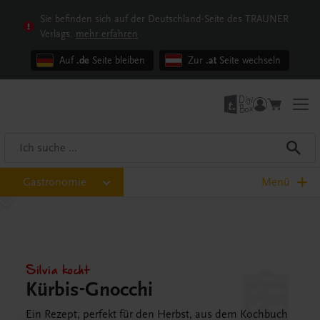
Sie befinden sich auf der Deutschland-Seite des TRAUNER
Verlags.
mehr erfahren
Auf
.de
Seite bleiben
Zur
.at
Seite wechseln
Gastronomie
Menü
Silvia kocht
Kürbis-Gnocchi
Ein Rezept, perfekt für den Herbst, aus dem Kochbuch