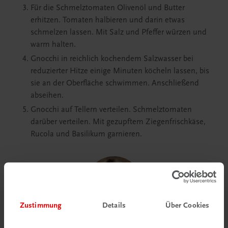
Für die Schmelztomaten Olivenöl und Butter
erhitzen. Tomaten halbieren und darin etwas
schmelzen lassen. Mit Salz und Pfeffer würzen und
warm halten.
Gnocchi in reichlich kochendem Salzwasser bei
reduzierter Hitze einige Minuten köcheln lassen, bis
sie an der Oberfläche schwimmen. Anschließend
abseihen.
Gnocchi auf Tellern verteilen. Schmelztomaten
darüber verteilen. Mit gezupftem Ziegenfrischkäse,
Rucola und Basilikum garnieren.
Zustimmung
Details
Über Cookies