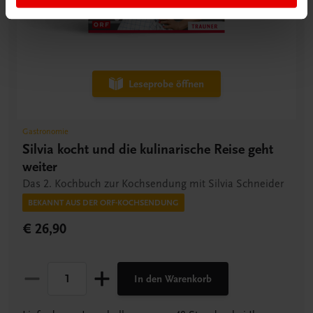
Leseprobe öffnen
Gastronomie
Silvia kocht und die kulinarische Reise geht
weiter
Das 2. Kochbuch zur Kochsendung mit Silvia Schneider
BEKANNT AUS DER ORF-KOCHSENDUNG
€ 26,90
In den Warenkorb