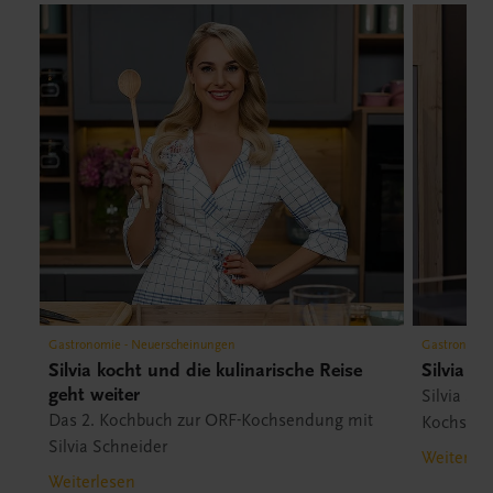
Gastronomie - Neuerscheinungen
Gastronomie
Silvia kocht und die kulinarische Reise
Silvia S
geht weiter
Silvia Sc
Das 2. Kochbuch zur ORF-Kochsendung mit
Kochsend
Silvia Schneider
Weiterles
Weiterlesen