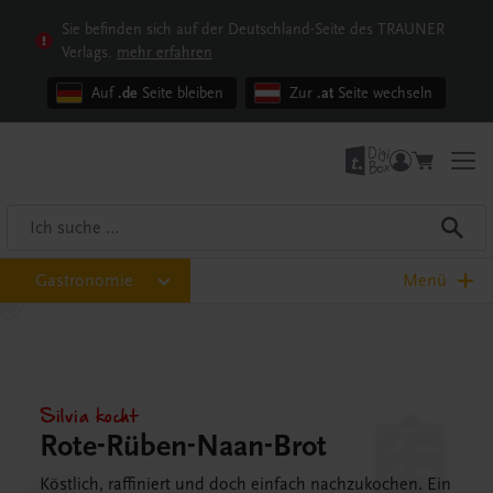
Sie befinden sich auf der Deutschland-Seite des TRAUNER
Verlags.
mehr erfahren
Auf
.de
Seite bleiben
Zur
.at
Seite wechseln
Gastronomie
Menü
Silvia kocht
Rote-Rüben-Naan-Brot
Köstlich, raffiniert und doch einfach nachzukochen. Ein