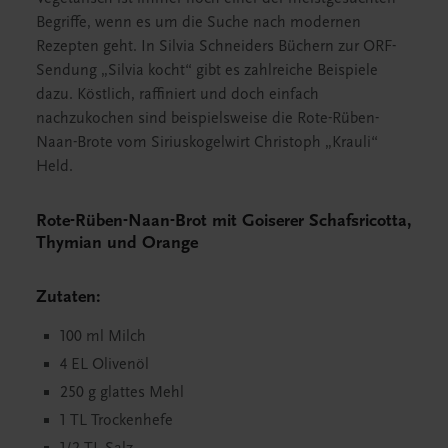
Begriffe, wenn es um die Suche nach modernen
Rezepten geht. In Silvia Schneiders Büchern zur ORF-
Sendung „Silvia kocht“ gibt es zahlreiche Beispiele
dazu. Köstlich, raffiniert und doch einfach
nachzukochen sind beispielsweise die Rote-Rüben-
Naan-Brote vom Siriuskogelwirt Christoph „Krauli“
Held.
Rote-Rüben-Naan-Brot mit Goiserer Schafsricotta,
Thymian und Orange
Zutaten:
100 ml Milch
4 EL Olivenöl
250 g glattes Mehl
1 TL Trockenhefe
1/2 TL Salz