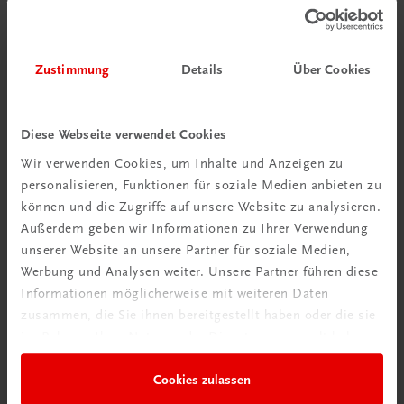
Zustimmung
Details
Über Cookies
Sachbuch
Diese Webseite verwendet Cookies
300 Obstsorten
Wir verwenden Cookies, um Inhalte und Anzeigen zu
Ein Streifzug durch die oberösterreichische
personalisieren, Funktionen für soziale Medien anbieten zu
Obstbaumvielfalt
können und die Zugriffe auf unsere Website zu analysieren.
€ 34,90
Außerdem geben wir Informationen zu Ihrer Verwendung
unserer Website an unsere Partner für soziale Medien,
Werbung und Analysen weiter. Unsere Partner führen diese
Informationen möglicherweise mit weiteren Daten
zusammen, die Sie ihnen bereitgestellt haben oder die sie
im Rahmen Ihrer Nutzung der Dienste gesammelt haben.
Cookies zulassen