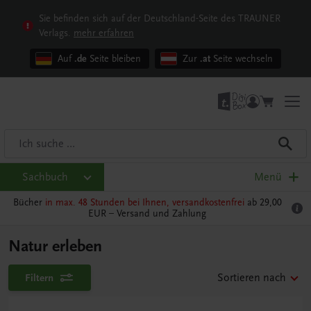
Sie befinden sich auf der Deutschland-Seite des TRAUNER
Verlags.
mehr erfahren
Auf
.de
Seite bleiben
Zur
.at
Seite wechseln
Sachbuch
Menü
Bücher
in max. 48 Stunden bei Ihnen, versandkostenfrei
ab 29,00
EUR –
Versand und Zahlung
Natur erleben
Filtern
Sortieren nach