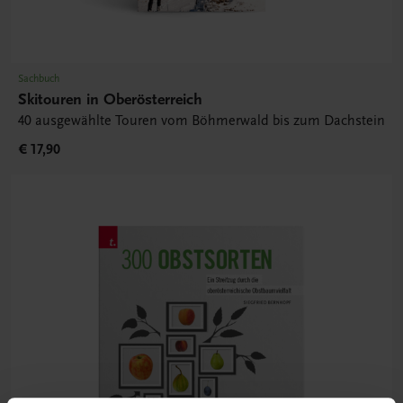
Sachbuch
Skitouren in Oberösterreich
40 ausgewählte Touren vom Böhmerwald bis zum Dachstein
€ 17,90