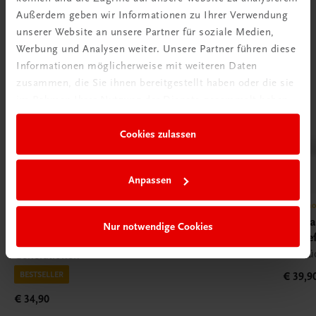
Außerdem geben wir Informationen zu Ihrer Verwendung
unserer Website an unsere Partner für soziale Medien,
Werbung und Analysen weiter. Unsere Partner führen diese
Informationen möglicherweise mit weiteren Daten
zusammen, die Sie ihnen bereitgestellt haben oder die sie
im Rahmen Ihrer Nutzung der Dienste gesammelt haben.
Cookies zulassen
Anpassen
Gastronomie
Gastron
Kochen einfach genial
Kulin
Nur notwendige Cookies
Genie
Das Karlinger-Kochbuch – Begleiter vieler
Diätkü
Generationen
BESTSELLER
€ 39,9
€ 34,90