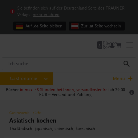
Sie befinden sich auf der Deutschland-Seite des TRAUNER
Verlags.
mehr erfahren
Auf
.de
Seite bleiben
Zur
.at
Seite wechseln
Gastronomie
Menü
Bücher
in max. 48 Stunden bei Ihnen, versandkostenfrei
ab 29,00
EUR –
Versand und Zahlung
Gastronomie
-
Küche
Asiatisch kochen
Thailändisch, japanisch, chinesisch, koreanisch