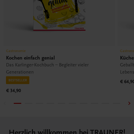
Gastronomie
Gastron
Kochen einfach genial
Küche
Das Karlinger-Kochbuch – Begleiter vieler
Geball
Generationen
Lebens
BESTSELLER
€ 64,9
€ 34,90
Herzlich willkommen bei TRAUNER!