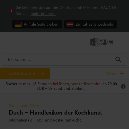
Sie befinden sich auf der Deutschland-Seite des TRAUNER
Verlags.
mehr erfahren
Auf
.de
Seite bleiben
Zur
.at
Seite wechseln
Gastronomie
Menü
Bücher
in max. 48 Stunden bei Ihnen, versandkostenfrei
ab 29,00
EUR –
Versand und Zahlung
Gastronomie
-
Küche
Duch – Handlexikon der Kochkunst
Internationale Hotel- und Restaurantküche