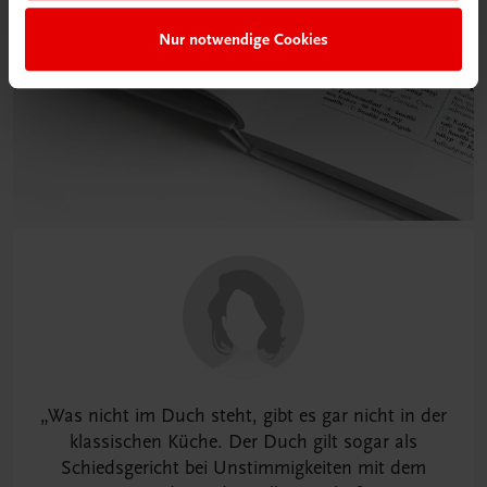
Nur notwendige Cookies
Was nicht im Duch steht, gibt es gar nicht in der
klassischen Küche. Der Duch gilt sogar als
Schiedsgericht bei Unstimmigkeiten mit dem