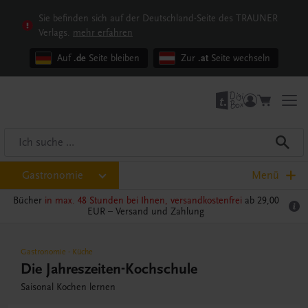
Sie befinden sich auf der Deutschland-Seite des TRAUNER
Verlags.
mehr erfahren
Auf
.de
Seite bleiben
Zur
.at
Seite wechseln
Gastronomie
Menü
Bücher
in max. 48 Stunden bei Ihnen, versandkostenfrei
ab 29,00
EUR –
Versand und Zahlung
Gastronomie
-
Küche
Die Jahreszeiten-Kochschule
Saisonal Kochen lernen