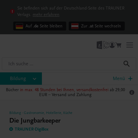
Sie befinden sich auf der Deutschland-Seite des TRAUNER
Verlags.
mehr erfahren
Auf
.de
Seite bleiben
Zur
.at
Seite wechseln
Bildung
Menü
Bücher
in max. 48 Stunden bei Ihnen, versandkostenfrei
ab 29,00
EUR –
Versand und Zahlung
Bildung
-
Gastronomie, Hotellerie, Küche
Die Jungbarkeeper
TRAUNER-DigiBox