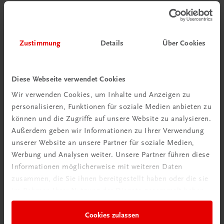
Eine Kundin
Zustimmung
Details
Über Cookies
Das Besondere auf einen Blick
Diese Webseite verwendet Cookies
Standardisierte Aufgabenstellungen
Wir verwenden Cookies, um Inhalte und Anzeigen zu
Die Aufgabenstellungen entsprechen dem offiziellen
Prüfungskatalog des Zertifikatslehrgangs
personalisieren, Funktionen für soziale Medien anbieten zu
„Jungbarkeeper/in Österreich“.
können und die Zugriffe auf unsere Website zu analysieren.
Außerdem geben wir Informationen zu Ihrer Verwendung
Soziale und personale Kompetenzförderung
unserer Website an unsere Partner für soziale Medien,
durch Diskussionsaufgaben, Gruppen- und
Werbung und Analysen weiter. Unsere Partner führen diese
Partnerarbeiten.
Informationen möglicherweise mit weiteren Daten
zusammen, die Sie ihnen bereitgestellt haben oder die sie
Auf dem Weg zum Profi
im Rahmen Ihrer Nutzung der Dienste gesammelt haben.
Ideale Basis für die Ausbildung zur
Diplombarkeeperin/zum Diplombarkeeper.
Cookies zulassen