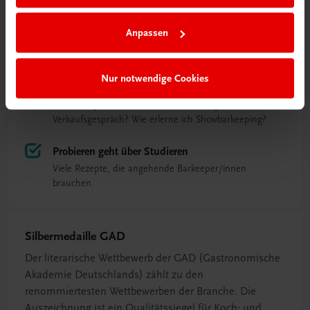
Schritt für Schritt
Sämtliche Zubereitungsarten von Mixgetränken werden
Anpassen
Schritt für Schritt anschaulich erklärt.
Basiswissen und Trends
Nur notwendige Cookies
Behandelt Themen, die für die Schüler/innen von
Bedeutung sind: Wie führe ich ein erfolgreiches
Verkaufsgespräch? Wie erlerne ich Showbarkeeping?
Probieren geht über Studieren
Viele Rezepte, die angehende Barkeeper/innen
brauchen.
Silbermedaille GAD
Der literarische Wettbewerb der GAD (Gastronomische
Akademie Deutschlands) zählt zu den
renommiertesten Wettbewerben der Branche. Die
Auszeichnung ist ein Qualitätssiegel für Koch- und