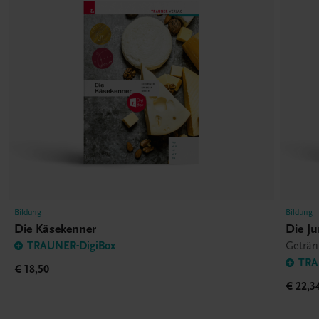
Bildung
Bildung
Die Käsekenner
Die J
TRAUNER-DigiBox
Geträn
TRA
€ 18,50
€ 22,3