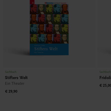
Sachbuch
Sachbuch
Stifters Welt
Fridol
Ein Theater
€ 25,0
€ 29,90