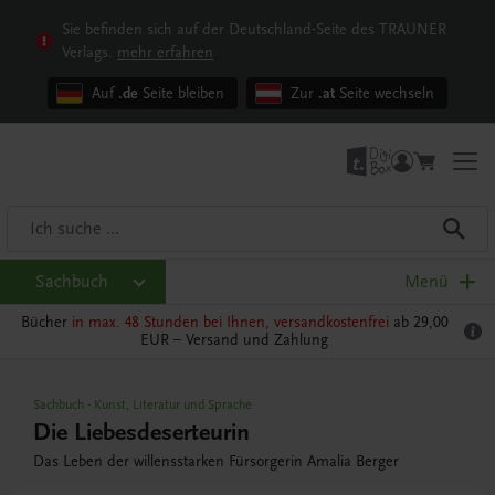
Sie befinden sich auf der Deutschland-Seite des TRAUNER
Verlags.
mehr erfahren
Auf
.de
Seite bleiben
Zur
.at
Seite wechseln
Sachbuch
Menü
Bücher
in max. 48 Stunden bei Ihnen, versandkostenfrei
ab 29,00
EUR –
Versand und Zahlung
Sachbuch
-
Kunst, Literatur und Sprache
Die Liebesdeserteurin
Das Leben der willensstarken Fürsorgerin Amalia Berger