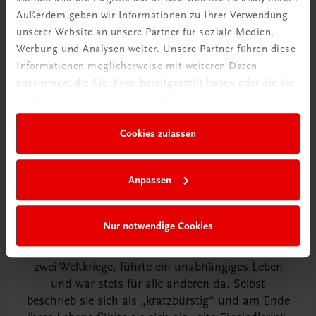
Außerdem geben wir Informationen zu Ihrer Verwendung
unserer Website an unsere Partner für soziale Medien,
Werbung und Analysen weiter. Unsere Partner führen diese
Informationen möglicherweise mit weiteren Daten
zusammen, die Sie ihnen bereitgestellt haben oder die sie
im Rahmen Ihrer Nutzung der Dienste gesammelt haben.
Cookies zulassen
Anpassen
Dank Hunderter Briefe, Fotos und Gespräche
Nur notwendige Cookies
konnte ich das Leben meiner couragierten
Großtante rekonstruieren. Sie er- und überlebte
zwei Weltkriege, führte ein unabhängiges Leben
und war stets für alle anderen da. Selbst
beschrieb sie sich als „kratzbürstig“ und am Ende