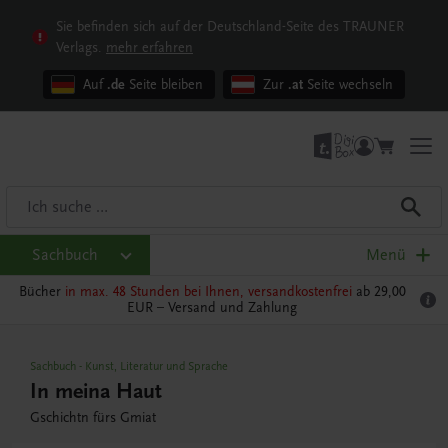
Sie befinden sich auf der Deutschland-Seite des TRAUNER
Verlags.
mehr erfahren
Auf
.de
Seite bleiben
Zur
.at
Seite wechseln
Sachbuch
Menü
Bücher
in max. 48 Stunden bei Ihnen, versandkostenfrei
ab 29,00
EUR –
Versand und Zahlung
Sachbuch
-
Kunst, Literatur und Sprache
In meina Haut
Gschichtn fürs Gmiat