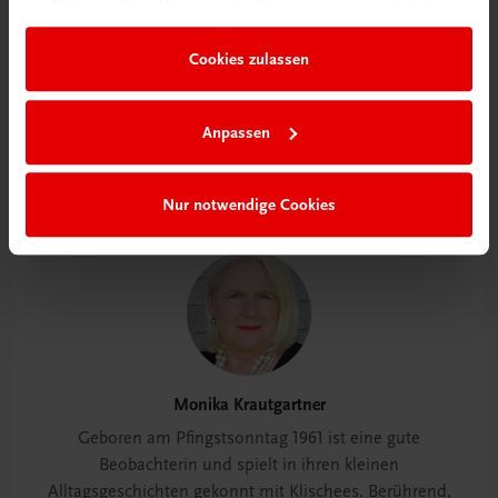
im Rahmen Ihrer Nutzung der Dienste gesammelt haben.
Das Lesen guter Bücher ist für die Seele dasselbe
Cookies zulassen
wie essen und trinken für den Bauch.
Anpassen
Monika Krautgartner (Autorin)
Nur notwendige Cookies
Autor:innen
Monika Krautgartner
Geboren am Pfingstsonntag 1961 ist eine gute
Beobachterin und spielt in ihren kleinen
Alltagsgeschichten gekonnt mit Klischees. Berührend,