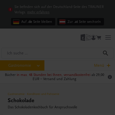
Sie befinden sich auf der Deutschland-Seite des TRAUNER
Verlags.
mehr erfahren
Auf
.de
Seite bleiben
Zur
.at
Seite wechseln
Gastronomie
Menü
Bücher
in max. 48 Stunden bei Ihnen, versandkostenfrei
ab 29,00
EUR –
Versand und Zahlung
Gastronomie
-
Konditorei und Patisserie
Schokolade
Das Schokoladenkochbuch für Anspruchsvolle