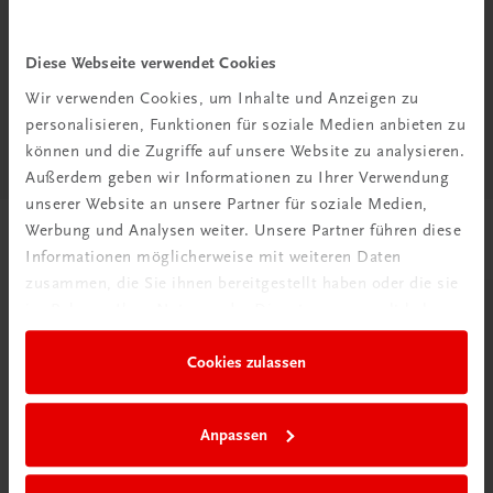
Schokoladenmousse oder spektakulär verzierten Torten
– das Le Cordon Bleu-Schokoladenkochbuch macht
Diese Webseite verwendet Cookies
auch Sie zum vielgefeierten Meisterbäcker!
Wir verwenden Cookies, um Inhalte und Anzeigen zu
Diese Seite teilen auf:
personalisieren, Funktionen für soziale Medien anbieten zu
können und die Zugriffe auf unsere Website zu analysieren.
Außerdem geben wir Informationen zu Ihrer Verwendung
unserer Website an unsere Partner für soziale Medien,
Werbung und Analysen weiter. Unsere Partner führen diese
Passende Produkte
Informationen möglicherweise mit weiteren Daten
zusammen, die Sie ihnen bereitgestellt haben oder die sie
im Rahmen Ihrer Nutzung der Dienste gesammelt haben.
Cookies zulassen
Anpassen