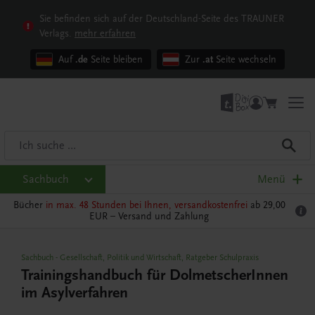
Sie befinden sich auf der Deutschland-Seite des TRAUNER
Verlags.
mehr erfahren
Auf
.de
Seite bleiben
Zur
.at
Seite wechseln
Sachbuch
Menü
Bücher
in max. 48 Stunden bei Ihnen, versandkostenfrei
ab 29,00
EUR –
Versand und Zahlung
Sachbuch
-
Gesellschaft, Politik und Wirtschaft
,
Ratgeber Schulpraxis
Trainingshandbuch für DolmetscherInnen
im Asylverfahren