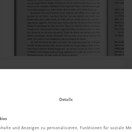
Details
kies
halte und Anzeigen zu personalisieren, Funktionen für soziale M
für diesen Band entstandene, oft sehr