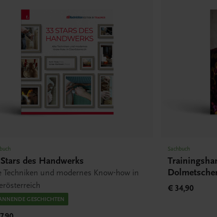
buch
Sachbuch
 Stars des Handwerks
Trainingsha
Dolmetscher
te Techniken und modernes Know-how in
rösterreich
€ 34,90
ANNENDE GESCHICHTEN
7,90