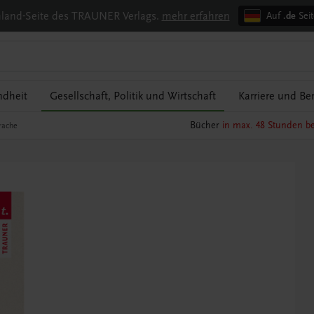
chland-Seite des TRAUNER Verlags.
mehr erfahren
Auf
.de
Seit
ndheit
Gesellschaft, Politik und Wirtschaft
Karriere und Be
Bücher
in max. 48 Stunden be
rache