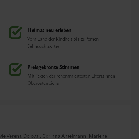
Heimat neu erleben
Vom Land der Kindheit bis zu fernen
Sehnsuchtsorten
Preisgekrönte Stimmen
Mit Texten der renommiertesten Literatinnen
Oberösterreichs
wie Verena Dolovai, Corinna Antelmann, Marlene