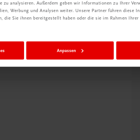
ite zu analysieren. Außerdem geben wir Informationen zu Ihrer Ve
scher Autorinnen zwischen 20 und 80
edien, Werbung und Analysen weiter. Unsere Partner führen diese 
iges Bild weiblicher Perspektiven zu
 die Sie ihnen bereitgestellt haben oder die sie im Rahmen Ihrer
igen die Vielfalt der Literatur dieser
ion.
ies
Anpassen
ber (Herausgeberin)