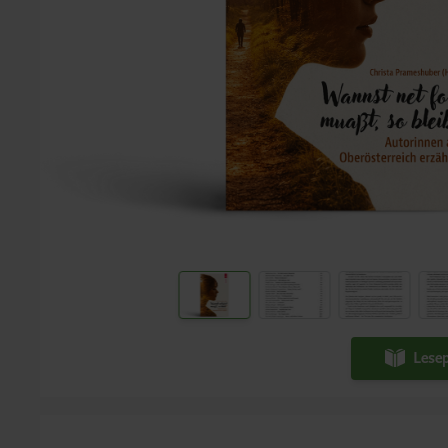
Lesep