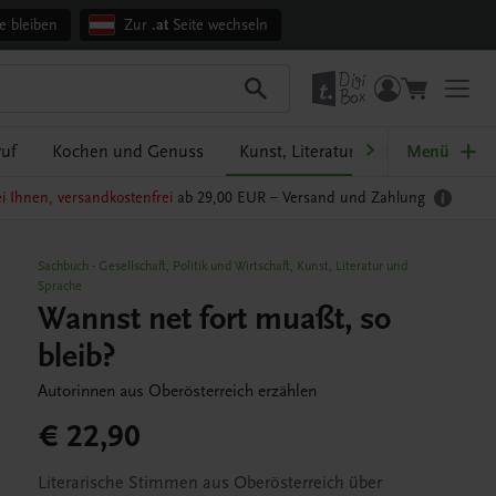
e bleiben
Zur
.at
Seite wechseln
ruf
Kochen und Genuss
Kunst, Literatur und Sprache
Menü
i Ihnen, versandkostenfrei
ab 29,00 EUR –
Versand und Zahlung
Sachbuch
-
Gesellschaft, Politik und Wirtschaft
,
Kunst, Literatur und
Sprache
Wannst net fort muaßt, so
bleib?
Autorinnen aus Oberösterreich erzählen
€ 22,90
Literarische Stimmen aus Oberösterreich über