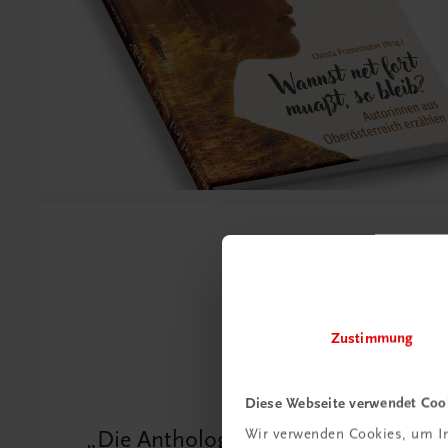
Zustimmung
Diese Webseite verwendet Coo
Wir verwenden Cookies, um In
Die Anthologie versammelt eigens 