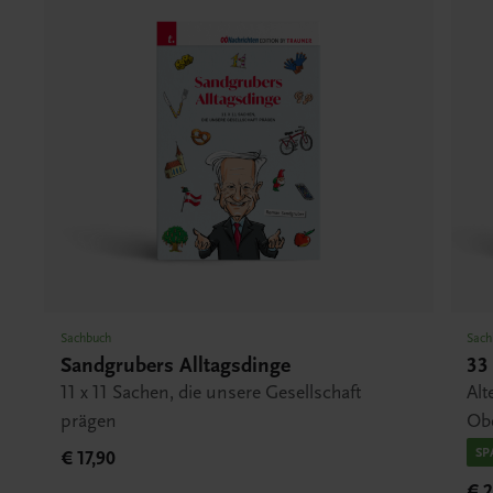
Sachbuch
Sach
Sandgrubers Alltagsdinge
33
11 x 11 Sachen, die unsere Gesellschaft
Al
prägen
Obe
SP
€ 17,90
€ 2