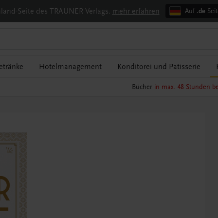
chland-Seite des TRAUNER Verlags.
mehr erfahren
Auf
.de
Seit
etränke
Hotelmanagement
Konditorei und Patisserie
Bücher
in max. 48 Stunden be