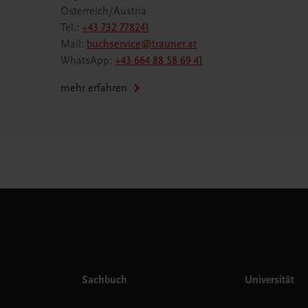
Österreich/Austria
Tel.:
+43 732 778241
Mail:
buchservice@trauner.at
WhatsApp:
+43 664 88 58 69 41
mehr erfahren
Sachbuch
Universität