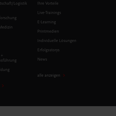
tschaft/Logistik
Ihre Vorteile
Live-Trainings
forschung
E-Learning
Medizin
Printmedien
Individuelle Lösungen
Erfolgsstorys
 +
News
sführung
ldung
alle anzeigen