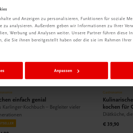
kies
halte und Anzeigen zu personalisieren, Funktionen für soziale M
ite zu analysieren. Außerdem geben wir Informationen zu Ihrer Ve
edien, Werbung und Analysen weiter. Unsere Partner führen diese 
 die Sie ihnen bereitgestellt haben oder die sie im Rahmen Ihrer
ies
Anpassen
tronomie
Gastronomie
chen einfach genial
Kulinarisch
kochen für 
 Karlinger-Kochbuch – Begleiter vieler
Diätküche, di
nerationen
STSELLER
€ 39,90