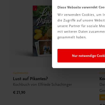
Diese Webseite verwendet Coo
Wir verwenden Cookies, um In
die Zugriffe auf unsere Webs
unsere Partner für soziale M
mit weiteren Daten zusammen,
gesammelt haben.
Nur notwendige Cook
Gastronomie
Gas
Lust auf Pikantes?
Ko
Kochbuch von Elfriede Schachinger
Das
Ge
€ 21,90
BE