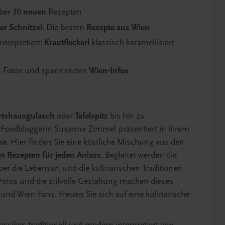
über 30
neuen
Rezepten
r Schnitzel
: Die besten
Rezepte aus Wien
nterpretiert:
Krautfleckerl
klassisch karamellisiert
nen Fotos und spannenden
Wien-Infos
rtshausgulasch
oder
Tafelspitz
bis hin zu
e Foodbloggerin Susanne Zimmel präsentiert in ihrem
he
. Hier finden Sie eine köstliche Mischung aus den
n Rezepten für jeden Anlass
. Begleitet werden die
 die Lebensart und die kulinarischen Traditionen
otos und die stilvolle Gestaltung machen dieses
nd Wien-Fans. Freuen Sie sich auf eine kulinarische
siker, traditionell und modern interpretiert von