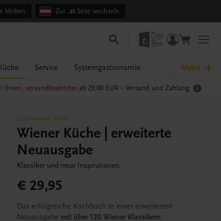
e bleiben
Zur
.at
Seite wechseln
Küche
Service
Systemgastronomie
Menü
i Ihnen, versandkostenfrei
ab 29,00 EUR –
Versand und Zahlung
Gastronomie
-
Küche
Wiener Küche | erweiterte
Neuausgabe
Klassiker und neue Inspirationen.
€ 29,95
Das erfolgreiche Kochbuch in einer erweiterten
Neuausgabe
mit über 120 Wiener Klassikern
,