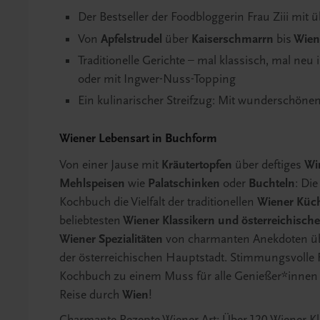
Der Bestseller der Foodbloggerin Frau Ziii mit 
Von
Apfelstrudel
über
Kaiserschmarrn
bis
Wiene
Traditionelle Gerichte – mal klassisch, mal neu i
oder mit Ingwer-Nuss-Topping
Ein kulinarischer Streifzug: Mit wunderschö
Wiener Lebensart in Buchform
Von einer Jause mit
Kräutertopfen
über deftiges
Wi
Mehlspeisen
wie
Palatschinken
oder
Buchteln
: Di
Kochbuch die Vielfalt der traditionellen
Wiener Küc
beliebtesten
Wiener Klassikern und österreichische
Wiener Spezialitäten
von charmanten Anekdoten über
der österreichischen Hauptstadt. Stimmungsvolle F
Kochbuch zu einem Muss für alle Genießer*innen u
Reise durch
Wien
!
Charmante Rezepte Wiener Art: Über 120 Wiener Klas