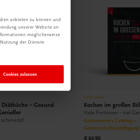
edien anbieten zu können und
rwendung unserer Website an
Informationen möglicherweise
 Nutzung der Dienste
Cookies zulassen
Gastronomie
e Diätküche – Gesund
Kochen im großen Sti
Genießer
Viele Portionen – viel G
e schmeckt!
Gastronomie • Catering •
Gemeinschaftsverpflegung
€ 64,90