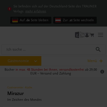
Sie befinden sich auf der Deutschland-Seite des TRAUNER
Verlags.
mehr erfahren
Auf
.de
Seite bleiben
Zur
.at
Seite wechseln
Gastronomie
Menü
Bücher
in max. 48 Stunden bei Ihnen, versandkostenfrei
ab 29,00
EUR –
Versand und Zahlung
Gastronomie
-
Küche
Mirazur
Im Zeichen des Mondes