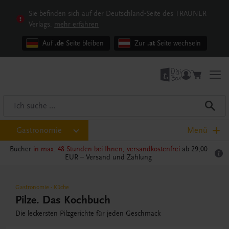
Sie befinden sich auf der Deutschland-Seite des TRAUNER
Verlags.
mehr erfahren
Auf
.de
Seite bleiben
Zur
.at
Seite wechseln
Gastronomie
Menü
Bücher
in max. 48 Stunden bei Ihnen, versandkostenfrei
ab 29,00
EUR –
Versand und Zahlung
Gastronomie
-
Küche
Pilze. Das Kochbuch
Die leckersten Pilzgerichte für jeden Geschmack