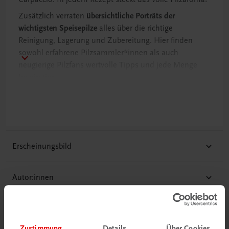
Zusätzlich verraten
übersichtliche Porträts der
wichtigsten Speisepilze
alles über die richtige
Reinigung, Lagerung und Zubereitung. Hier finden
sowohl erfahrene Pilzsammler*innen als auch
neugierige Pilzfans wertvolle Tipps und jede Menge
Inspiration.
Pilzgenuss in seiner ganzen Vielfalt: Mit diesem
Kochbuch wird die schmackhafte Pilzküche zum
Highlight in jeder Saison!
Erscheinungsbild
Autor:innen
Ihr persönlicher Kontakt
Zustimmung
Details
Über Cookies