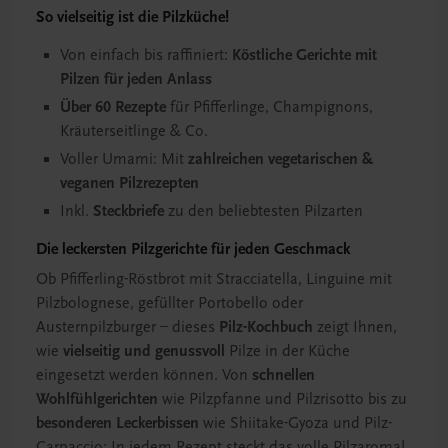
So vielseitig ist die Pilzküche!
Von einfach bis raffiniert:
Köstliche Gerichte mit
Pilzen für jeden Anlass
Über 60 Rezepte
für Pfifferlinge, Champignons,
Kräuterseitlinge & Co.
Voller Umami: Mit
zahlreichen vegetarischen &
veganen Pilzrezepten
Inkl.
Steckbriefe
zu den beliebtesten Pilzarten
Die leckersten Pilzgerichte für jeden Geschmack
Ob Pfifferling-Röstbrot mit Stracciatella, Linguine mit
Pilzbolognese, gefüllter Portobello oder
Austernpilzburger – dieses
Pilz-Kochbuch
zeigt Ihnen,
wie
vielseitig und genussvoll
Pilze in der Küche
eingesetzt werden können. Von
schnellen
Wohlfühlgerichten
wie Pilzpfanne und Pilzrisotto bis zu
besonderen Leckerbissen
wie Shiitake-Gyoza und Pilz-
Carpaccio: In jedem Rezept steckt das volle Pilzaroma!