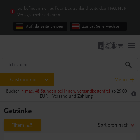
Sie befinden sich auf der Deutschland-Seite des TRAUNER
Verlags.
mehr erfahren
Auf
.de
Seite bleiben
Zur
.at
Seite wechseln
Gastronomie
Menü
Bücher
in max. 48 Stunden bei Ihnen, versandkostenfrei
ab 29,00
EUR –
Versand und Zahlung
Getränke
Filtern
Sortieren nach