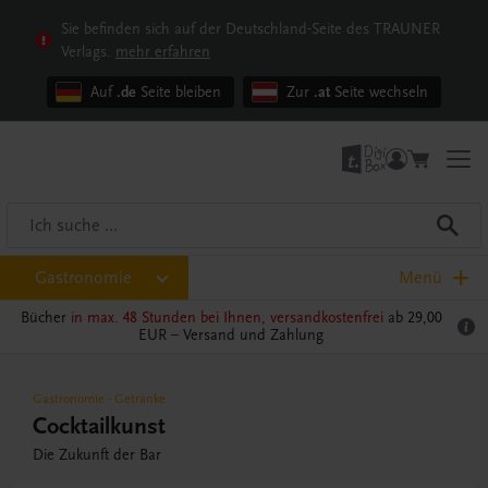
Sie befinden sich auf der Deutschland-Seite des TRAUNER
Verlags.
mehr erfahren
Auf
.de
Seite bleiben
Zur
.at
Seite wechseln
Gastronomie
Menü
Bücher
in max. 48 Stunden bei Ihnen, versandkostenfrei
ab 29,00
EUR –
Versand und Zahlung
Gastronomie
-
Getränke
Cocktailkunst
Die Zukunft der Bar