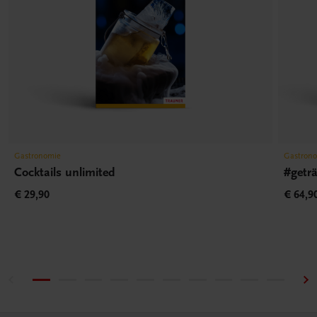
Gastronomie
Gastron
Cocktails unlimited
#getr
€ 29,90
€ 64,9