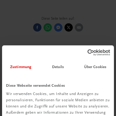
Cocktailkunst – Die Zukunft der Bar erschien erstmals
2014. Das Buch wurde preisgekrönt und mehrfach
Diese Seite teilen auf:
übersetzt. Die vorliegende Neuauflage wurde komplett
überarbeitet, aktualisiert und um zahlreiche neue Inhalte
und Rezepte ergänzt.
Passende E-Learning-Kurse
Zustimmung
Details
Über Cookies
Diese Webseite verwendet Cookies
Wir verwenden Cookies, um Inhalte und Anzeigen zu
personalisieren, Funktionen für soziale Medien anbieten zu
können und die Zugriffe auf unsere Website zu analysieren.
Außerdem geben wir Informationen zu Ihrer Verwendung