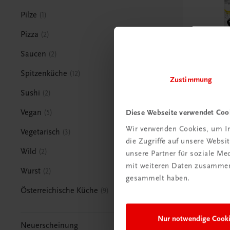
Pilze
1
Pizza
2
Saucen
2
Spitzenküche
12
Zustimmung
Sushi
2
Gastronomie
Diese Webseite verwendet Coo
Vegan
5
Kochen ei
Wir verwenden Cookies, um In
Das Karling
Vegetarisch
3
die Zugriffe auf unsere Webs
Generation
Wild
2
unsere Partner für soziale M
BESTSELLER
mit weiteren Daten zusammen,
Wurst
2
€ 34,90
gesammelt haben.
Österreichische Küche
9
Nur notwendige Cook
Neuerscheinung