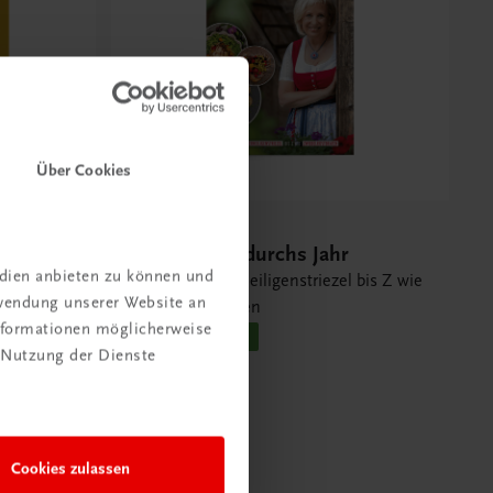
Über Cookies
Sachbuch
Gschmackig durchs Jahr
edien anbieten zu können und
Von A wie Allerheiligenstriezel bis Z wie
rwendung unserer Website an
Zwiebelrostbraten
Informationen möglicherweise
NEUERSCHEINUNG
 Nutzung der Dienste
€ 28,90
Cookies zulassen