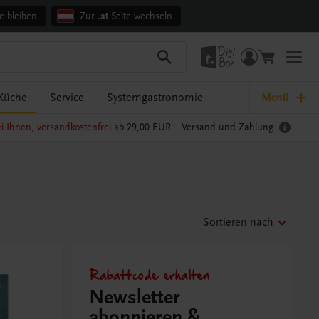
e bleiben
Zur
.at
Seite wechseln
Küche
Service
Systemgastronomie
Menü
i Ihnen, versandkostenfrei
ab 29,00 EUR –
Versand und Zahlung
Sortieren nach
Rabattcode erhalten
Newsletter
abonnieren &