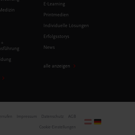
E-Learning
Medizin
Printmedien
Individuelle Lösungen
Erfolgsstorys
 +
News
sführung
ldung
alle anzeigen
errufen
Impressum
Datenschutz
AGB
Cookie-Einstellungen