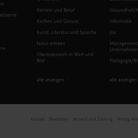
nt
Karriere und Beruf
Gesundheit/
tisserie
Kochen und Genuss
Informatik
Kunst, Literatur und Sprache
Jus
Natur erleben
Management
mie
Unternehmen
Oberösterreich in Wort und
Bild
Pädagogik/Bi
alle anzeigen
alle anzeigen
Kontakt
Newsletter
Versand und Zahlung
Vertrag wid