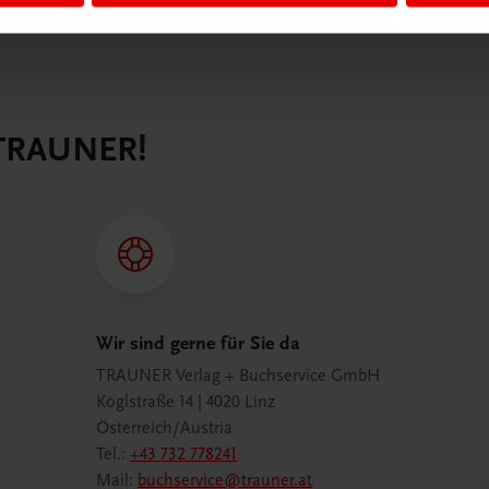
 TRAUNER!
Wir sind gerne für Sie da
TRAUNER Verlag + Buchservice GmbH
Köglstraße 14 | 4020 Linz
Österreich/Austria
Tel.:
+43 732 778241
Mail:
buchservice@trauner.at