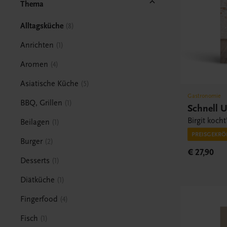
Thema
Alltagsküche
8
Anrichten
1
Aromen
4
Asiatische Küche
5
Gastronomie
BBQ, Grillen
1
Schnell 
Birgit kocht
Beilagen
1
PREISGEKRÖ
Burger
2
€ 27,90
Desserts
1
Diätküche
1
Fingerfood
4
Fisch
1