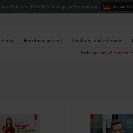
chland-Seite des TRAUNER Verlags.
mehr erfahren
Auf
.de
Seit
etränke
Hotelmanagement
Konditorei und Patisserie
Bücher
in max. 48 Stunden be