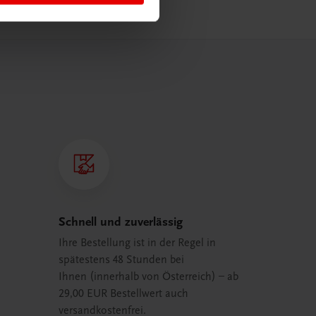
Schnell und zuverlässig
Ihre Bestellung ist in der Regel in
spätestens 48 Stunden bei
Ihnen (innerhalb von Österreich) – ab
29,00 EUR Bestellwert auch
versandkostenfrei.