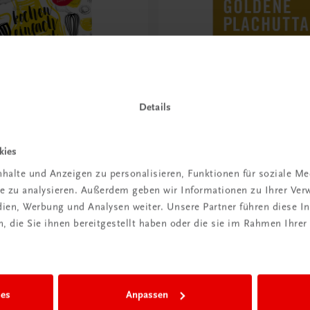
Details
Gastronomie
kies
nfach genial
Der Goldene Plachutta
halte und Anzeigen zu personalisieren, Funktionen für soziale M
er-Kochbuch – Begleiter vieler
Alle 1500 Rezepte
ite zu analysieren. Außerdem geben wir Informationen zu Ihrer Ve
en
€ 50,00
edien, Werbung und Analysen weiter. Unsere Partner führen diese 
 die Sie ihnen bereitgestellt haben oder die sie im Rahmen Ihrer
ies
Anpassen