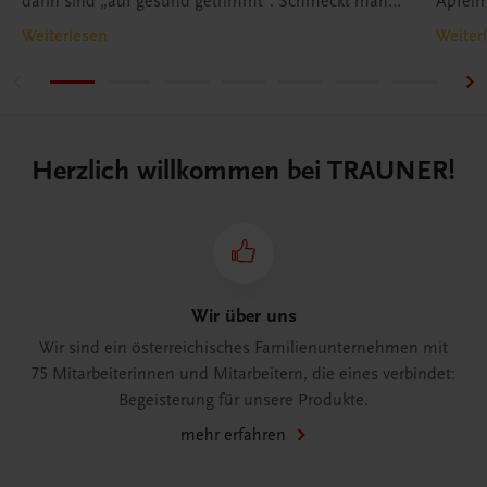
darin sind „auf gesund getrimmt“. Schmeckt man
Apfelm
das? Nein!
Weiterlesen
Weiter
Herzlich willkommen bei TRAUNER!
Wir über uns
Wir sind ein österreichisches Familienunternehmen mit
75 Mitarbeiterinnen und Mitarbeitern, die eines verbindet:
Begeisterung für unsere Produkte.
mehr erfahren