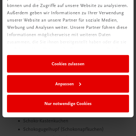
können und die Zugriffe auf unsere Website zu analysieren.
Lieferdauer: Innerhalb von max. 48 Stunden bei Ihnen
Außerdem geben wir Informationen zu Ihrer Verwendung
unserer Website an unsere Partner für soziale Medien,
Werbung und Analysen weiter. Unsere Partner führen diese
Informationen möglicherweise mit weiteren Daten
Rezeptverzeichnis
zusammen, die Sie ihnen bereitgestellt haben oder die sie
im Rahmen Ihrer Nutzung der Dienste gesammelt haben.
Gugelhupf und Kuchen
Ameisenkuchen
Cookies zulassen
Apfelkuchen
Brownies
Anpassen
Gewürzgugelhupf (Gewürznapfkuchen)
Marmorkuchen
Nur notwendige Cookies
Mohngugelhupf (Mohnnapfkuchen)
Nussgugelhupf (Nussnapfkuchen)
Schoko-Kastenkuchen
Schokogugelhupf (Schokonapfkuchen)