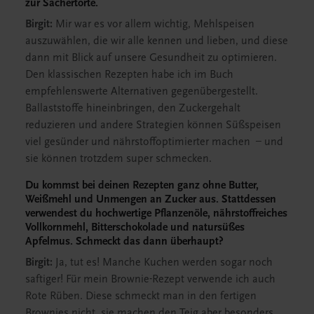
zur Sachertorte.
Birgit:
Mir war es vor allem wichtig, Mehlspeisen
auszuwählen, die wir alle kennen und lieben, und diese
dann mit Blick auf unsere Gesundheit zu optimieren.
Den klassischen Rezepten habe ich im Buch
empfehlenswerte Alternativen gegenübergestellt.
Ballaststoffe hineinbringen, den Zuckergehalt
reduzieren und andere Strategien können Süßspeisen
viel gesünder und nährstoffoptimierter machen – und
sie können trotzdem super schmecken.
Du kommst bei deinen Rezepten ganz ohne Butter,
Weißmehl und Unmengen an Zucker aus. Stattdessen
verwendest du hochwertige Pflanzenöle, nährstoffreiches
Vollkornmehl, Bitterschokolade und natursüßes
Apfelmus. Schmeckt das dann überhaupt?
Birgit:
Ja, tut es! Manche Kuchen werden sogar noch
saftiger! Für mein Brownie-Rezept verwende ich auch
Rote Rüben. Diese schmeckt man in den fertigen
Brownies nicht, sie machen den Teig aber besonders