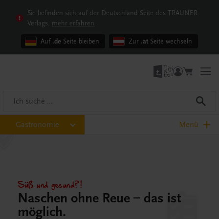
Sie befinden sich auf der Deutschland-Seite des TRAUNER
Verlags.
mehr erfahren
Auf
.de
Seite bleiben
Zur
.at
Seite wechseln
Gastronomie
Menü
Süß und gesund?!
Naschen ohne Reue – das ist
möglich.