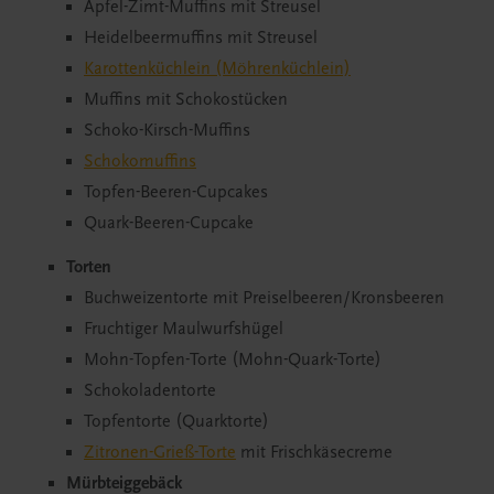
Apfel-Zimt-Muffins mit Streusel
Heidelbeermuffins mit Streusel
Karottenküchlein (Möhrenküchlein)
Muffins mit Schokostücken
Schoko-Kirsch-Muffins
Schokomuffins
Topfen-Beeren-Cupcakes
Quark-Beeren-Cupcake
Torten
Buchweizentorte mit Preiselbeeren/Kronsbeeren
Fruchtiger Maulwurfshügel
Mohn-Topfen-Torte (Mohn-Quark-Torte)
Schokoladentorte
Topfentorte (Quarktorte)
Zitronen-Grieß-Torte
mit Frischkäsecreme
Mürbteiggebäck