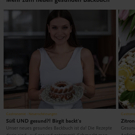
Gastronomie - Neuerscheinungen
Gastrono
Süß UND gesund?! Birgit backt's
Zitron
Unser neues gesundes Backbuch ist da! Die Rezepte
Gesund