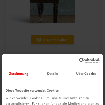
Leseprobe öffnen
Gastronomie
Süß UND gesund?!
Birgit backt’s
Zustimmung
Details
Über Cookies
PRÄMIERTER BESTSELLER
€ 27,90
Diese Webseite verwendet Cookies
Wir verwenden Cookies, um Inhalte und Anzeigen zu
In den Warenkorb
personalisieren, Funktionen für soziale Medien anbieten zu