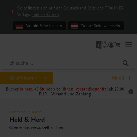
Sie befinden sich auf der Deutschland-Seite des TRAUNER
Verlags.
mehr erfahren
Auf
.de
Seite bleiben
Zur
.at
Seite wechseln
Gastronomie
Menü
Bücher
in max. 48 Stunden bei Ihnen, versandkostenfrei
ab 29,00
EUR –
Versand und Zahlung
Gastronomie
-
Küche
Held & Herd
Grenzenlos verwurzelt kochen