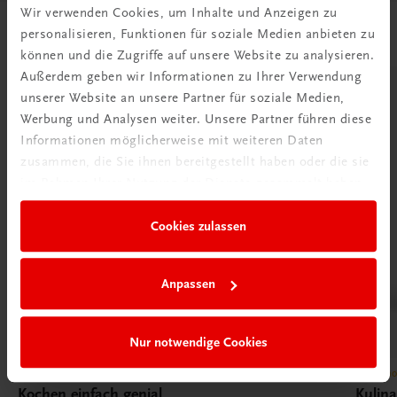
Wir verwenden Cookies, um Inhalte und Anzeigen zu
Passende Produkte
personalisieren, Funktionen für soziale Medien anbieten zu
können und die Zugriffe auf unsere Website zu analysieren.
Außerdem geben wir Informationen zu Ihrer Verwendung
unserer Website an unsere Partner für soziale Medien,
Werbung und Analysen weiter. Unsere Partner führen diese
Informationen möglicherweise mit weiteren Daten
zusammen, die Sie ihnen bereitgestellt haben oder die sie
im Rahmen Ihrer Nutzung der Dienste gesammelt haben.
Cookies zulassen
Anpassen
Nur notwendige Cookies
Gastronomie
Gastron
Kochen einfach genial
Kulin