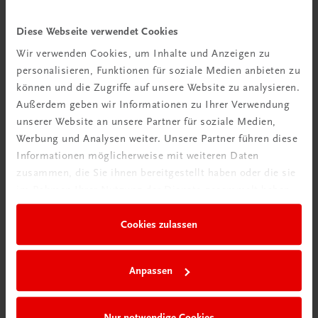
leicht eindrücken und mitbacken.
Diese Webseite verwendet Cookies
Wir verwenden Cookies, um Inhalte und Anzeigen zu
Birgit Kogler
personalisieren, Funktionen für soziale Medien anbieten zu
können und die Zugriffe auf unsere Website zu analysieren.
Mehr gesunde Rezepte zum Naschen
Außerdem geben wir Informationen zu Ihrer Verwendung
gibt’s im Buch:
unserer Website an unsere Partner für soziale Medien,
Werbung und Analysen weiter. Unsere Partner führen diese
Informationen möglicherweise mit weiteren Daten
zusammen, die Sie ihnen bereitgestellt haben oder die sie
im Rahmen Ihrer Nutzung der Dienste gesammelt haben.
Cookies zulassen
Anpassen
Nur notwendige Cookies