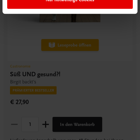
Leseprobe öffnen
Gastronomie
Süß UND gesund?!
Birgit backt’s
PRÄMIERTER BESTSELLER
€ 27,90
In den Warenkorb