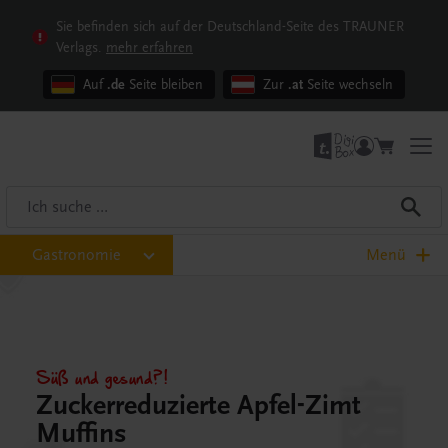
Sie befinden sich auf der Deutschland-Seite des TRAUNER
Verlags.
mehr erfahren
Auf
.de
Seite bleiben
Zur
.at
Seite wechseln
Gastronomie
Menü
Süß und gesund?!
Zuckerreduzierte Apfel-Zimt
Muffins