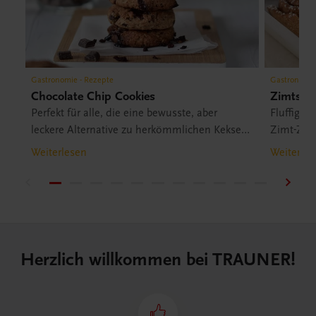
Gastronomie - Rezepte
Gastronomie
Chocolate Chip Cookies
Zimtsch
Perfekt für alle, die eine bewusste, aber
Fluffiger 
leckere Alternative zu herkömmlichen Keksen
Zimt-Zuc
möchten.
Glasur – 
Weiterlesen
Weiterles
Herzlich willkommen bei TRAUNER!