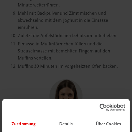
Minute weiterrühren.
Mehl mit Backpulver und Zimt mischen und
abwechselnd mit dem Joghurt in die Eimasse
einrühren.
Zuletzt die Apfelstückchen behutsam unterheben.
Eimasse in Muffinförmchen füllen und die
Streuselmasse mit bemehlten Fingern auf den
Muffins verteilen.
Muffins 30 Minuten im vorgeheizten Ofen backen.
Zur Dekoration einfach dünne Apfelscheiben
Zustimmung
Details
Über Cookies
noch vor dem Backen auf die Muffins geben,