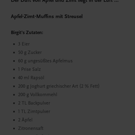
Der Duft von Apfel und Zimt liegt in der Luft ...
Apfel-Zimt-Muffins mit Streusel
Birgit
’
s Zutaten:
3 Eier
50 g Zucker
60 g ungesüßtes Apfelmus
1 Prise Salz
40 ml Rapsöl
200 g Joghurt griechischer Art (2 % Fett)
200 g Vollkornmehl
2 TL Backpulver
1 TL Zimtpulver
2 Äpfel
Zitronensaft