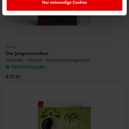
Nur notwendige Cookies
Bildung
Die Jungsommeliers
Getränke – Service – Getränkemanagement
TRAUNER-DigiBox
€ 22,34