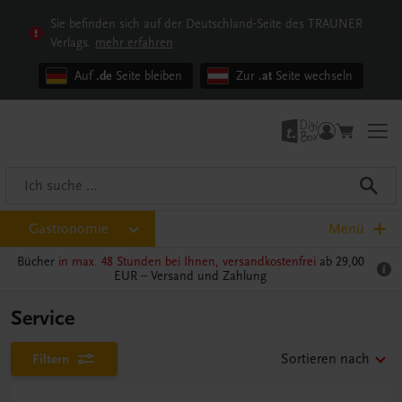
Sie befinden sich auf der Deutschland-Seite des TRAUNER
Verlags.
mehr erfahren
Auf
.de
Seite bleiben
Zur
.at
Seite wechseln
Gastronomie
Menü
Bücher
in max. 48 Stunden bei Ihnen, versandkostenfrei
ab 29,00
EUR –
Versand und Zahlung
Service
Filtern
Sortieren nach