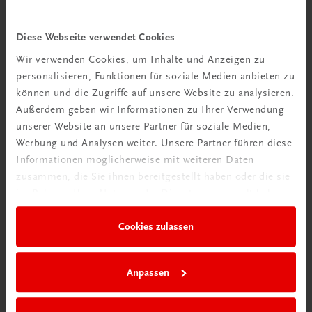
Diese Webseite verwendet Cookies
Wir verwenden Cookies, um Inhalte und Anzeigen zu
personalisieren, Funktionen für soziale Medien anbieten zu
Gastronomie
können und die Zugriffe auf unsere Website zu analysieren.
Fachwörterbuch für Gastronomie und Tourismus
Außerdem geben wir Informationen zu Ihrer Verwendung
Englisch - Deutsch, Deutsch - Englisch
unserer Website an unsere Partner für soziale Medien,
€ 19,90
Werbung und Analysen weiter. Unsere Partner führen diese
Informationen möglicherweise mit weiteren Daten
zusammen, die Sie ihnen bereitgestellt haben oder die sie
im Rahmen Ihrer Nutzung der Dienste gesammelt haben.
Cookies zulassen
Anpassen