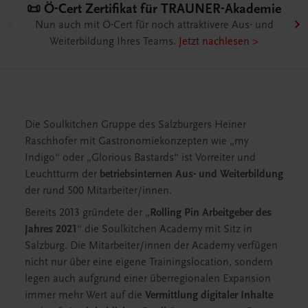
👨🏻‍🍳 Live-Trainings für 
 TRAUNER-Akademie
Mitarbeiter/innen
attraktivere Aus- und
Unser offenes Seminarangebot im Über
.
Jetzt nachlesen >
entdecken & buchen >
Die Soulkitchen Gruppe des Salzburgers Heiner
Raschhofer mit Gastronomiekonzepten wie „my
Indigo“ oder „Glorious Bastards“ ist Vorreiter und
Leuchtturm der
betriebsinternen Aus- und Weiterbildung
der rund 500 Mitarbeiter/innen.
Bereits 2013 gründete der „
Rolling Pin Arbeitgeber des
Jahres 2021
“ die Soulkitchen Academy mit Sitz in
Salzburg. Die Mitarbeiter/innen der Academy verfügen
nicht nur über eine eigene Trainingslocation, sondern
legen auch aufgrund einer überregionalen Expansion
immer mehr Wert auf die
Vermittlung digitaler Inhalte