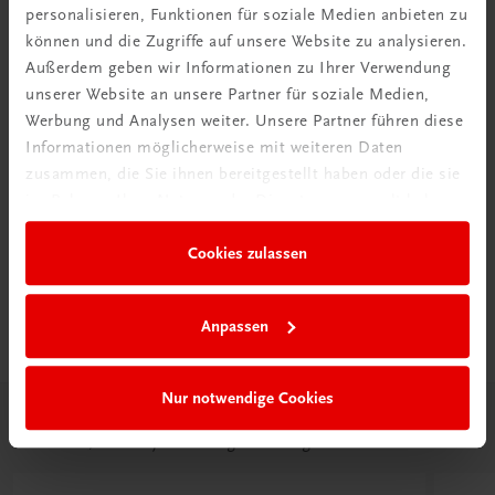
personalisieren, Funktionen für soziale Medien anbieten zu
können und die Zugriffe auf unsere Website zu analysieren.
Außerdem geben wir Informationen zu Ihrer Verwendung
unserer Website an unsere Partner für soziale Medien,
Eine Win-win-Situation, da wir nicht nur unser Know-
Werbung und Analysen weiter. Unsere Partner führen diese
how einbringen können, sondern so auch direkt am
Informationen möglicherweise mit weiteren Daten
Puls der Zeit sind und uns entsprechend
zusammen, die Sie ihnen bereitgestellt haben oder die sie
weiterentwickeln können.
im Rahmen Ihrer Nutzung der Dienste gesammelt haben.
Gemeinsame
E-Content-Projekte
, mit denen wir unsere
bestehenden Inhalte mit den
individuellen
Cookies zulassen
Anforderungen
der einzelnen Betriebskonzepte
verschmelzen lassen wollen, sind bereits in
Anpassen
Vorbereitung.
Nur notwendige Cookies
Weitere Erfolgsstorys
Einblicke, wie Projekte erfolgreich umgesetzt wurden.