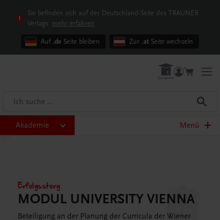
Sie befinden sich auf der Deutschland-Seite des TRAUNER
Verlags.
mehr erfahren
Auf
.de
Seite bleiben
Zur
.at
Seite wechseln
Akademie
Menü
Erfolgsstory
MODUL UNIVERSITY VIENNA
Beteiligung an der Planung der Curricula der Wiener