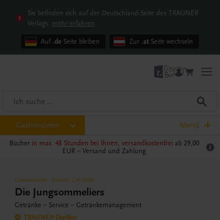
Sie befinden sich auf der Deutschland-Seite des TRAUNER
Verlags.
mehr erfahren
Auf
.de
Seite bleiben
Zur
.at
Seite wechseln
Gastronomie
Menü
Bücher
in max. 48 Stunden bei Ihnen, versandkostenfrei
ab 29,00
EUR –
Versand und Zahlung
Gastronomie
-
Service
,
Getränke
Die Jungsommeliers
Getränke – Service – Getränkemanagement
TRAUNER-DigiBox