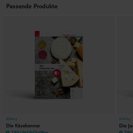
Passende Produkte
Bildung
Bildung
Die Käsekenner
Die J
TRAUNER-DigiBox
TRA